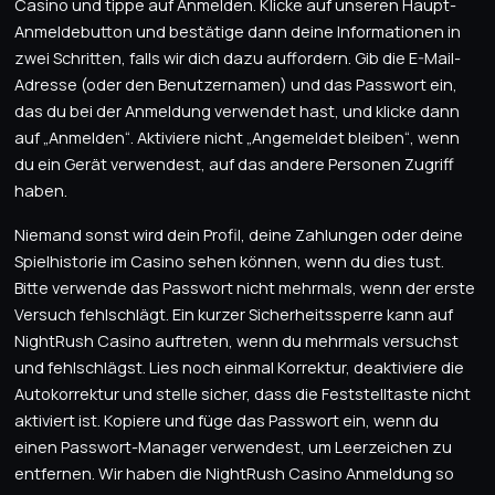
Casino und tippe auf Anmelden. Klicke auf unseren Haupt-
Anmeldebutton und bestätige dann deine Informationen in
zwei Schritten, falls wir dich dazu auffordern. Gib die E-Mail-
Adresse (oder den Benutzernamen) und das Passwort ein,
das du bei der Anmeldung verwendet hast, und klicke dann
auf „Anmelden“. Aktiviere nicht „Angemeldet bleiben“, wenn
du ein Gerät verwendest, auf das andere Personen Zugriff
haben.
Niemand sonst wird dein Profil, deine Zahlungen oder deine
Spielhistorie im Casino sehen können, wenn du dies tust.
Bitte verwende das Passwort nicht mehrmals, wenn der erste
Versuch fehlschlägt. Ein kurzer Sicherheitssperre kann auf
NightRush Casino auftreten, wenn du mehrmals versuchst
und fehlschlägst. Lies noch einmal Korrektur, deaktiviere die
Autokorrektur und stelle sicher, dass die Feststelltaste nicht
aktiviert ist. Kopiere und füge das Passwort ein, wenn du
einen Passwort-Manager verwendest, um Leerzeichen zu
entfernen. Wir haben die NightRush Casino Anmeldung so