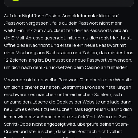
Auf dem NightRush Casino-Anmeldeformular klicke auf
„Passwort vergessen“, falls du dein Passwort nicht mehr
weißt. Ein Link zum Zurücksetzen deines Passworts wird an
die E-Mail-Adresse gesendet, mit der du dich registriert hast.
Öffne diese Nachricht und erstelle ein neues Passwort mit
einer Mischung aus Buchstaben und Zahlen, das mindestens
12 Zeichen lang ist. Du musst das neue Passwort verwenden,
um dich nach dem Zurücksetzen beim Casino anzumelden.
Verwende nicht dasselbe Passwort für mehr als eine Website,
um dich sicherer zu halten. Bestimmte Browsereinstellungen
erschweren es manchen österreichischen Spielern, sich
anzumelden. Lösche die Cookies der Website und lade dann
neu, um es erneut zu versuchen, falls NightRush Casino dich
immer wieder zur Anmeldeseite zurückführt. Wenn der Zwei-
Schritt-Code nicht angezeigt wird, überprüfe deinen Spam-
Ordner und stelle sicher, dass dein Postfach nicht voll ist.