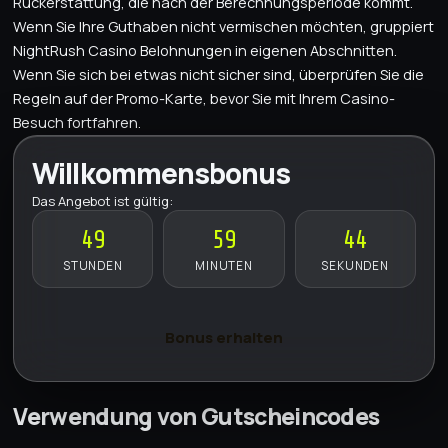
Rückerstattung, die nach der Berechnungsperiode kommt.
Wenn Sie Ihre Guthaben nicht vermischen möchten, gruppiert
NightRush Casino Belohnungen in eigenen Abschnitten.
Wenn Sie sich bei etwas nicht sicher sind, überprüfen Sie die
Regeln auf der Promo-Karte, bevor Sie mit Ihrem Casino-
Besuch fortfahren.
Willkommensbonus
Das Angebot ist gültig:
49
59
42
STUNDEN
MINUTEN
SEKUNDEN
Bonus erhalten
Verwendung von Gutscheincodes