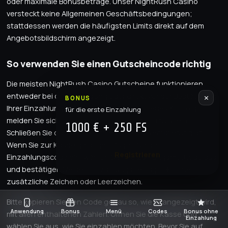
oder maximale Bonusbeträge. Unser NightRush Casino
versteckt keine Allgemeinen Geschäftsbedingungen;
stattdessen werden die häufigsten Limits direkt auf dem
Angebotsbildschirm angezeigt.
So verwenden Sie einen Gutscheincode richtig
Die meisten NightRush Casino Gutscheine funktionieren
entweder bei der Anmeldung oder direkt vor der Bestätigung
BONUS
Ihrer Einzahlung. Wenn der Code für ein neues Konto gilt,
für die erste Einzahlung
melden Sie sich an und geben Sie ihn im Formular ein.
1000 € + 250 FS
Schließen Sie dann die Schritte zur Kontoverifizierung ab.
Wenn Sie zur Kasse gelangen, fügen Sie den
Registrieren
Einzahlungscode ein, wählen Sie Ihre Zahlungsmethode aus
und bestätigen Sie den Einzahlungsbetrag in € ohne
zusätzliche Zeichen oder Leerzeichen.
Bitte kopieren Sie den Code genau so, wie er angezeigt wird,
Anwendung
Bonus
Menü
Codes
Bonus ohne
mit allen enthaltenen Zahlen. Öffnen Sie die Kasse und
Einzahlung
wählen Sie aus, wie Sie einzahlen möchten. Bevor Sie auf