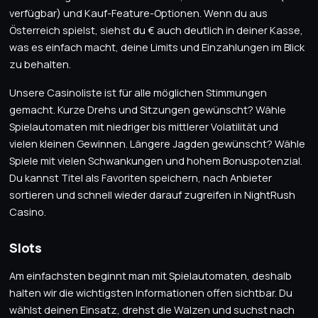
verfügbar) und Kauf-Feature-Optionen. Wenn du aus
Österreich spielst, siehst du € auch deutlich in deiner Kasse,
was es einfach macht, deine Limits und Einzahlungen im Blick
zu behalten.
Unsere Casinoliste ist für alle möglichen Stimmungen
gemacht. Kurze Drehs und Sitzungen gewünscht? Wähle
Spielautomaten mit niedriger bis mittlerer Volatilität und
vielen kleinen Gewinnen. Längere Jagden gewünscht? Wähle
Spiele mit vielen Schwankungen und hohem Bonuspotenzial.
Du kannst Titel als Favoriten speichern, nach Anbieter
sortieren und schnell wieder darauf zugreifen in NightRush
Casino.
Slots
Am einfachsten beginnt man mit Spielautomaten, deshalb
halten wir die wichtigsten Informationen offen sichtbar. Du
wählst deinen Einsatz, drehst die Walzen und suchst nach