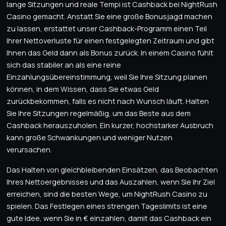
lange Sitzungen und reale Tempi ist Cashback bei NightRush
Casino gemacht. Anstatt Sie eine große Bonusjagd machen
zu lassen, erstattet unser Cashback-Programm einen Teil
Ihrer Nettoverluste für einen festgelegten Zeitraum und gibt
Ihnen das Geld dann als Bonus zurück. In einem Casino fühlt
sich das stabiler an als eine reine
Einzahlungsübereinstimmung, weil Sie Ihre Sitzung planen
können, in dem Wissen, dass Sie etwas Geld
zurückbekommen, falls es nicht nach Wunsch läuft. Halten
Sie Ihre Sitzungen regelmäßig, um das Beste aus dem
Cashback herauszuholen. Ein kurzer, hochstarker Ausbruch
kann große Schwankungen und weniger Nutzen
verursachen.
Das Halten von gleichbleibenden Einsätzen, das Beobachten
Ihres Nettoergebnisses und das Auszahlen, wenn Sie Ihr Ziel
erreichen, sind die besten Wege, um NightRush Casino zu
spielen. Das Festlegen eines strengen Tageslimits ist eine
gute Idee, wenn Sie in € einzahlen, damit das Cashback ein