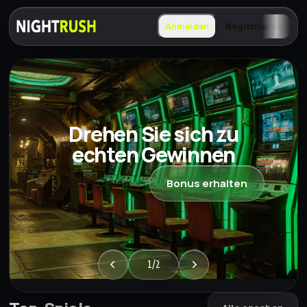
Anmelden
Registrieren
Drehen Sie sich zu
echten Gewinnen
Jetzt spielen
Bonus erhalten
1/2