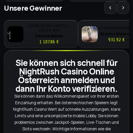
Unsere Gewinner
COINS OF HALLOWEEN -
40 SHINING RAINB
HOLD & WIN
Atomic Blastoi
Devine Melon
931.92 €
1 107.86 €
Sie können sich schnell für
NightRush Casino Online
Österreich anmelden und
dann Ihr Konto verifizieren.
Sie können dann das Willkommenspaket vor Ihrer ersten
Einzahlung erhalten. Bei österreichischen Spielern legt
NightRush Casino Wert auf schnelle Auszahlungen, klare
Limits und eine unkomplizierte mobile Lobby. Sie können
problemlos zwischen Jackpot-Spielen, Live-Tischen und
Slots wechseln. Wichtige Informationen wie die