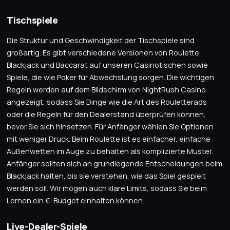
Tischspiele
Die Struktur und Geschwindigkeit der Tischspiele sind
großartig. Es gibt verschiedene Versionen von Roulette,
Blackjack und Baccarat auf unseren Casinotischen sowie
Spiele, die wie Poker für Abwechslung sorgen. Die wichtigen
Regeln werden auf dem Bildschirm von NightRush Casino
angezeigt, sodass Sie Dinge wie die Art des Rouletterads
oder die Regeln für den Dealerstand überprüfen können,
bevor Sie sich hinsetzen. Für Anfänger wählen Sie Optionen
mit weniger Druck. Beim Roulette ist es einfacher, einfache
Außenwetten im Auge zu behalten als komplizierte Muster.
Anfänger sollten sich an grundlegende Entscheidungen beim
Blackjack halten, bis sie verstehen, wie das Spiel gespielt
werden soll. Wir mögen auch klare Limits, sodass Sie beim
Lernen ein €-Budget einhalten können.
Live-Dealer-Spiele